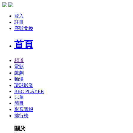
登入
註冊
序號兌換
首頁
頻道
電影
戲劇
動漫
環球影業
BBC PLAYER
兒童
節目
影音週報
排行榜
關於